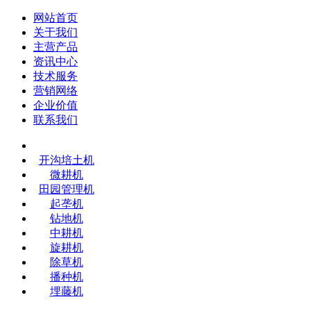
网站首页
关于我们
主营产品
资讯中心
技术服务
营销网络
企业价值
联系我们
开沟培土机
微耕机
田园管理机
起垄机
钻地机
中耕机
旋耕机
除草机
播种机
埋藤机