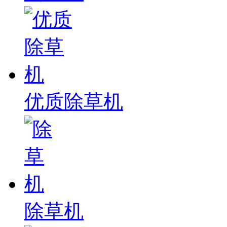
优质除草机
除草机