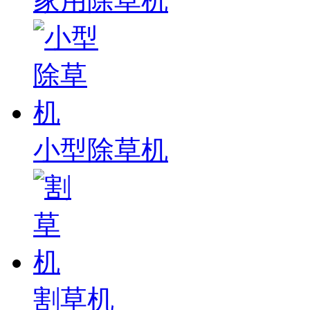
家用除草机
小型除草机
割草机