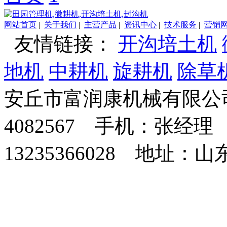
网站首页
|
关于我们
|
主营产品
|
资讯中心
|
技术服务
|
营销
友情链接：
开沟培土机
地机
中耕机
旋耕机
除草
安丘市富润康机械有限公司
4082567 手机：张经理 
13235366028 地址