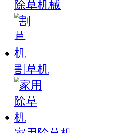
除草机械
割草机