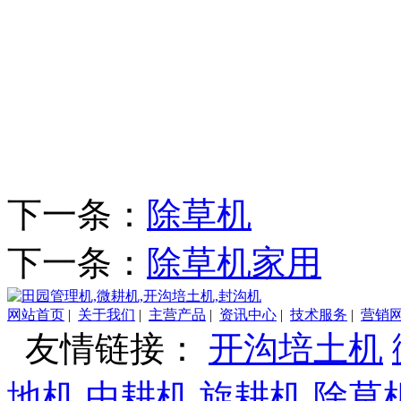
下一条：
除草机
下一条：
除草机家用
网站首页
|
关于我们
|
主营产品
|
资讯中心
|
技术服务
|
营销
友情链接：
开沟培土机
地机
中耕机
旋耕机
除草