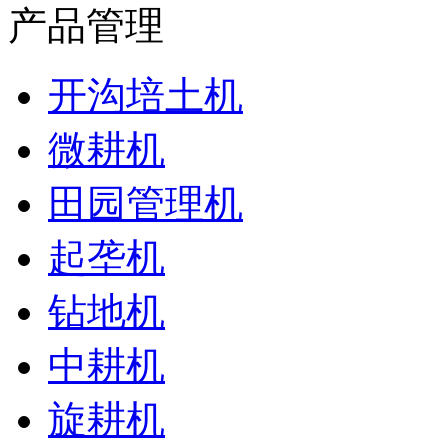
产品管理
开沟培土机
微耕机
田园管理机
起垄机
钻地机
中耕机
旋耕机