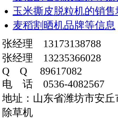
玉米撕皮脱粒机的销售
麦稻割晒机品牌等信息
张经理 13173138788
张经理 13235366028
Q Q 89617082
电 话 0536-4082567
地址：山东省潍坊市安丘
除草机